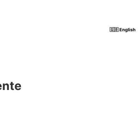
🇬🇧 English
ente